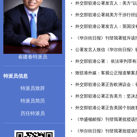
外交部驻港公署发言人：美方“以港遏
外交部驻港公署就美方干涉行径提出严
外交部驻港公署发言人：英国没有任
《华尔街日报》刊登我署驳斥该报涉
公署发言人致信《华尔街日报》驳斥
崔建春特派员
外交部驻港公署： 依法审判罪有应得
致驻港外媒：客观公正报道黎案是媒体
特派员信息
外交部驻港公署正告欧洲议会：香港
特派员致辞
外交部驻港公署正告美方：坚决反对
特派员简历
外交部驻港公署正告美国个别政客：
历任特派员
《华盛顿邮报》刊登我署批驳该报涉
《华尔街日报》刊登我署批驳该报涉