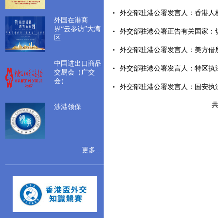
外交部驻港公署发言人：香港人权法治
外国在港商
界“云参访”大湾
外交部驻港公署正告有关国家：切实
区
外交部驻港公署发言人：美方借所谓
中国进出口商品
外交部驻港公署发言人：特区执法行
交易会（广交
会）
外交部驻港公署发言人：国安执法符
共
涉港领保
更多...