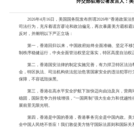
外交部驻港公署发言人：美
2026年4月16日，美国国务院发布所谓2026年“香港政
司法行为，充斥着谎言谬论和政治偏见，再次暴露美方霸权霸
反对，并阐明以下严正立场：
第一，香港回归以来，中国政府始终全面准确、坚定不移贯彻
制秩序稳健运行，中央全面管治权坚定落实，特区高度自治权正
第二，香港国安法律的制定实施完善，有力捍卫特区法治尊
会，特区执法、司法机构依法惩治危害国家安全的违法犯罪行
保障，不容诋毁抹黑。
第三，香港在高水平安全护航下加快迈向由治及兴，营商环
稳固，国际竞争力持续增强，“一国两制”强大生命力和优越性
展前景无限光明。
第四，香港是中国的香港，香港事务完全是中国内政。美方
全中国人民绝不答应！我们敦促美方恪守国际法原则和国际关