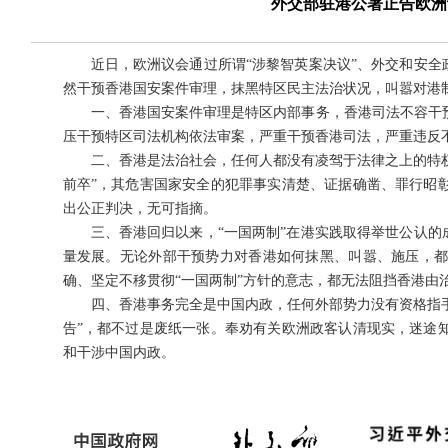
外交部驻港公署正告欧洲
近日，欧洲议会通过所谓“涉黎智英案决议”、外交和安全
然干预香港国安案件审理，抹黑特区民主法治状况，叫嚣对港
一、香港国安案件审理是特区内部事务，香港司法不容干
压干预特区司法机构依法审案，严重干预香港司法，严重违反
二、香港是法治社会，任何人都没有凌驾于法律之上的特权
前卒”，其危害国家安全的犯罪事实清楚、证据确凿、罪行昭
出公正判决，无可指摘。
三、香港回归以来，“一国两制”在港实践取得举世公认的
量发展。无论外部干预势力对香港如何抹黑、叫嚣、施压，
确、坚定不移贯彻“一国两制”方针的意志，都无法阻挡香港由
四、香港事务完全是中国内政，任何外部势力没有资格指手
告”，都不过是废纸一张。奉劝有关欧洲政客认清现实，迷途
和干涉中国内政。