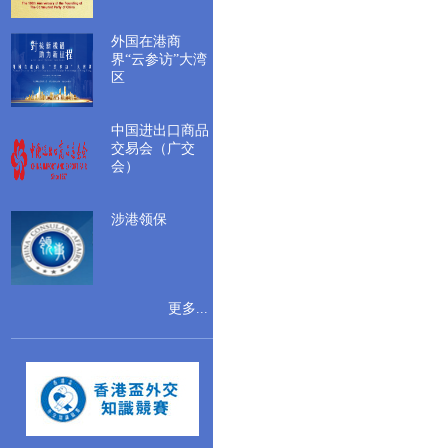
外国在港商
界“云参访”大湾
区
中国进出口商品
交易会（广交
会）
涉港领保
更多...