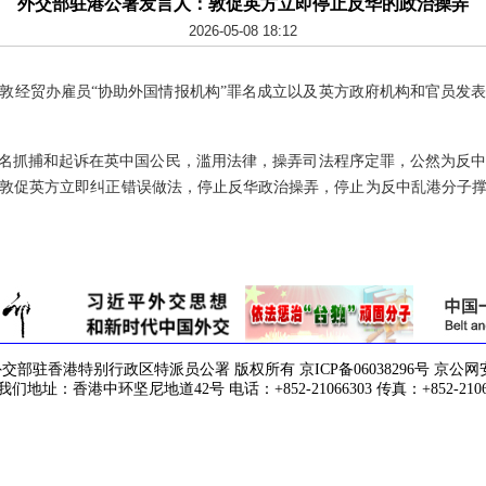
外交部驻港公署发言人：敦促英方立即停止反华的政治操弄
2026-05-08 18:12
经贸办雇员“协助外国情报机构”罪名成立以及英方政府机构和官员发表
名抓捕和起诉在英中国公民，滥用法律，操弄司法程序定罪，公然为反中
敦促英方立即纠正错误做法，停止反华政治操弄，停止为反中乱港分子
驻香港特别行政区特派员公署 版权所有 京ICP备06038296号 京公网安备 1
们地址：香港中环坚尼地道42号 电话：+852-21066303 传真：+852-2106