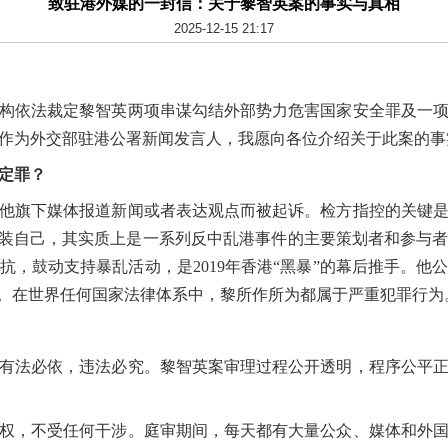
致驻港外媒的一封信：关于黎智英案的事实与真相
2025-12-15 21:17
法机构依法裁定黎智英两项串谋勾结外部势力危害国家安全罪及一
作为外交部驻港公署新闻发言人，我愿向各位介绍关于此案的事
而定罪？
他旗下媒体报道新闻或者表达观点而被起诉。检方指控的关键
包装自己，其实质上是一系列反中乱港事件的主要策划者和参与
抗，鼓动支持暴乱活动，是2019年香港“黑暴”的幕后推手。他
”。在世界任何国家法律体系中，黎所作所为都属于严重犯罪行为
有法必依，违法必究。黎智英案审理过程公开透明，程序公平
权，不受任何干涉。庭审期间，每天都有大量公众、媒体和外