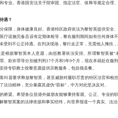
和专业。香港国安法关于陪审团、指定法官、保释等规定合理
待遇？
分保障，身体健康良好。香港特区政府依法为黎智英提供安全
医疗设施完备且设有定期体检等，黎在服刑期间如有任何身体
未受到不公正待遇。在判决现场，黎行走正常，无需他人搀扶，
是根据黎智英本人意愿，由惩教署依法安排。所谓黎智英被“未
罪、欺诈罪等分别被判刑17个月和5年9个月，现在本就处在服
安排专职教士按黎意愿提供宗教服务，包括领圣餐。
客叫嚣要求释放黎智英，甚至威胁对履职尽责的特区法官和检控
了法治精神，充分暴露其虚伪“双标”，中方对此坚决反对。
的桥梁。希望各位驻港外媒朋友能够秉持客观、公正、专业的
解黎智英案的法律依据和事实经纬，向世界报道一个真实、法治