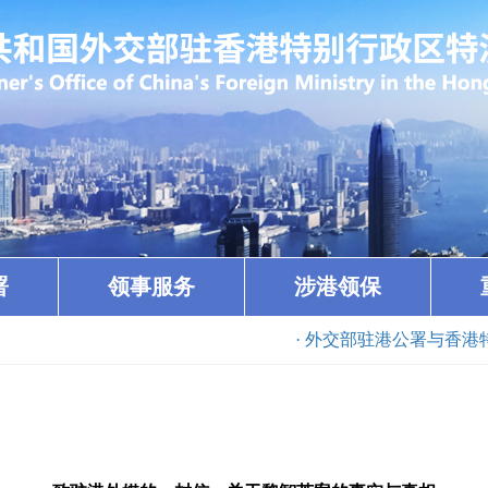
署
领事服务
涉港领保
· 外交部驻港公署与香港特区政