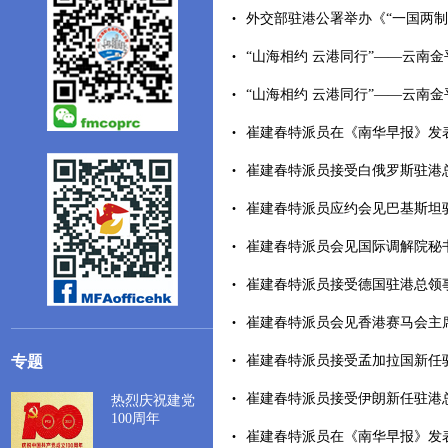
外交部驻港公署举办《“一国两制”
“山海相约 云港同行”——云南金
“山海相约 云港同行”——云南金
崔建春特派员在《南华早报》发表署
崔建春特派员接受白俄罗斯驻港总领
崔建春特派员应约会见巴基斯坦驻华大
崔建春特派员会见国际调解院秘
崔建春特派员接受德国驻港总领事宝德
崔建春特派员会见香港赛马会主席廖长
专题
崔建春特派员接受孟加拉国新任驻港
崔建春特派员接受伊朗新任驻港总领
热烈庆祝建党
100周年
崔建春特派员在《南华早报》发表署