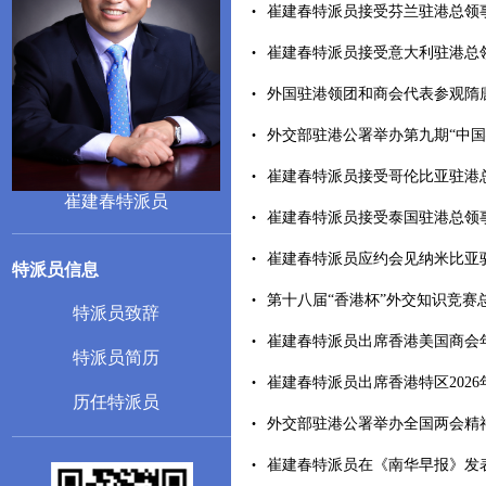
崔建春特派员接受芬兰驻港总领事高天
崔建春特派员接受意大利驻港总领事
外国驻港领团和商会代表参观隋唐文明
外交部驻港公署举办第九期“中国—
崔建春特派员接受哥伦比亚驻港总领
崔建春特派员
崔建春特派员接受泰国驻港总领事吴丰
崔建春特派员应约会见纳米比亚驻华大
特派员信息
第十八届“香港杯”外交知识竞赛总决
特派员致辞
崔建春特派员出席香港美国商会年度中
特派员简历
崔建春特派员出席香港特区2026年
历任特派员
外交部驻港公署举办全国两会精神专题
崔建春特派员在《南华早报》发表署