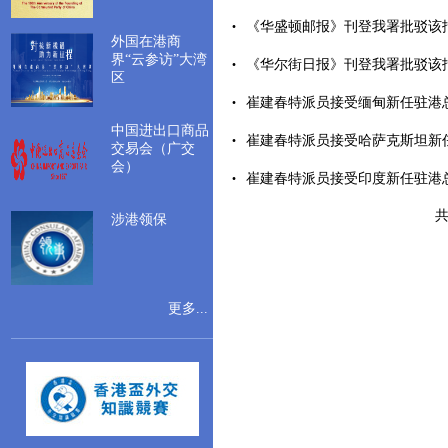
《华盛顿邮报》刊登我署批驳该报涉
外国在港商
界“云参访”大湾
《华尔街日报》刊登我署批驳该报涉
区
崔建春特派员接受缅甸新任驻港总领
中国进出口商品
崔建春特派员接受哈萨克斯坦新任驻
交易会（广交
会）
崔建春特派员接受印度新任驻港总领事
共
涉港领保
更多...