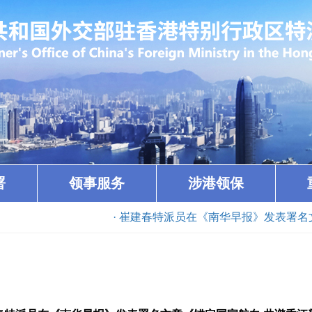
署
领事服务
涉港领保
· 崔建春特派员在《南华早报》发表署名文章《锚定国家航