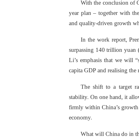
With the conclusion of 
year plan – together with the
and quality-driven growth whi
In the work report, Pre
surpassing 140 trillion yuan 
Li’s emphasis that we will “s
capita GDP and realising the
The shift to a target r
stability. On one hand, it all
firmly within China’s growth 
economy.
What will China do in th