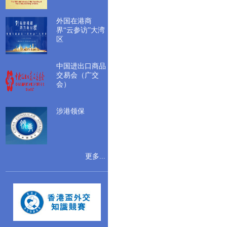
外国在港商
界“云参访”大湾
区
中国进出口商品
交易会（广交
会）
涉港领保
更多...