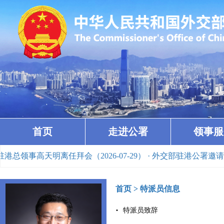
首页
走进公署
领事服
领事高天明离任拜会（2026-07-29）
· 外交部驻港公署邀请香
首页
>
特派员信息
特派员致辞