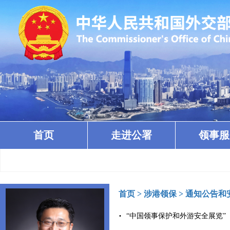
首页
走进公署
领事服
首页
>
涉港领保
>
通知公告和
“中国领事保护和外游安全展览”（20