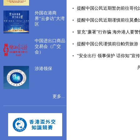
提醒中国公民近期暂勿前往哥伦比亚北
外国在港商
界“云参访”大湾
提醒中国公民近期谨慎前往莫桑比克（
区
冒充“廉署”行诈骗 海外港人要警惕（2
中国进出口商品
提醒中国公民谨慎前往帕劳旅游（202
交易会（广交
会）
“安全出行 领事保护 话你知”宣传动
涉港领保
更多...