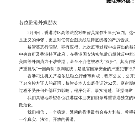
致驻港外媒
各位驻港外媒朋友：
2月9日，香港特区高等法院对黎智英案作出量刑宣判。
是正义的伸张，更是对任何企图挑战法律底线者的严厉告诫。
黎智英恶行昭彰、罪有应得。此次庭审过程中披露出的黎
中央政府及香港特区政府，在香港国安法实施后仍继续反中乱
美国等外国势力干涉香港，甚至不介意被称为“汉奸”。其所
严重挑战“一国两制”原则底线，是危害国家安全的严重犯罪行
香港司法机关严格依法独立行使审判权，程序公义，公开透明
了14名控方证人的证词，黎智英本人出庭作证达52天。庭审
过程不受任何外部压力影响，程序公正、事实清楚、证据确凿
我们真诚地希望各位驻港媒体朋友们能够尊重香港独立的
政治化。
我们相信，一个稳定、繁荣的香港最符合各方利益。希望
一个真实、法治、开放的香港。