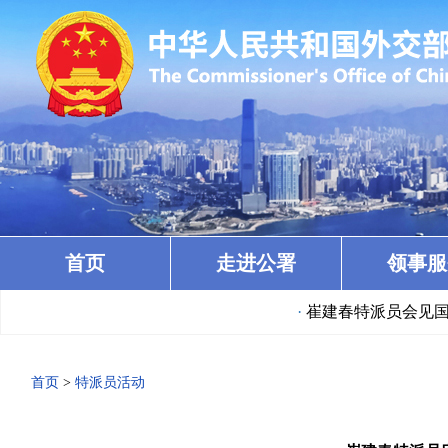
首页
走进公署
领事服
·
崔建春特派员会见国际
首页
>
特派员活动