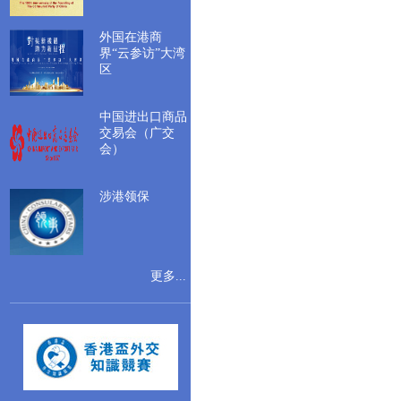
外国在港商
界“云参访”大湾
区
中国进出口商品
交易会（广交
会）
涉港领保
更多...