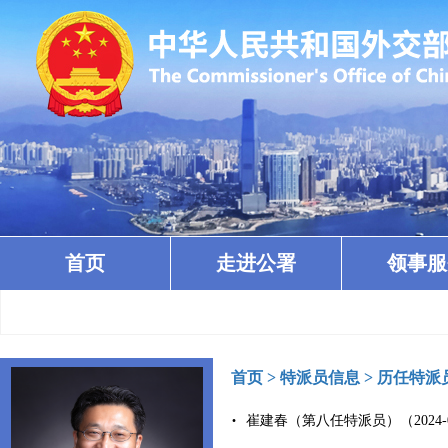
首页
走进公署
领事服
首页
>
特派员信息
>
历任特派
崔建春（第八任特派员）（2024-0