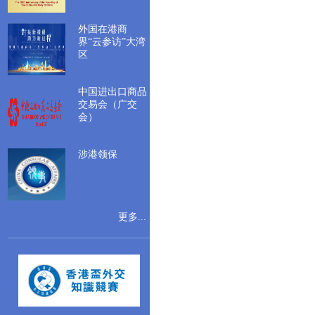
外国在港商
界“云参访”大湾
区
中国进出口商品
交易会（广交
会）
涉港领保
更多...