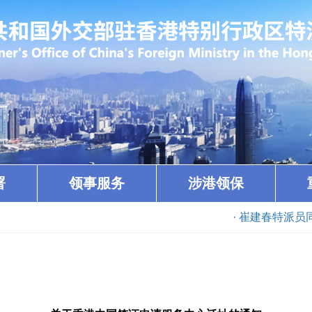
署
领事服务
涉港领保
· 崔建春特派员同美