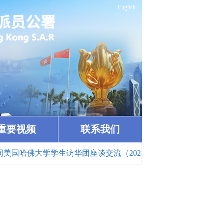
English
重要视频
联系我们
国哈佛大学学生访华团座谈交流（2025-08-21）
· 崔建春特派员