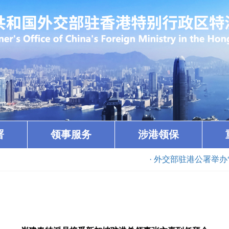
署
领事服务
涉港领保
· 外交部驻港公署举办“香江论