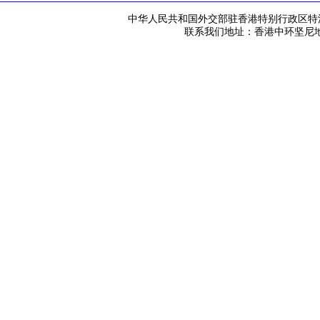
中华人民共和国外交部驻香港特别行政区特派员公署 版
联系我们地址：香港中环坚尼地道42号 