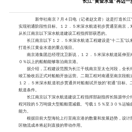
长江"黄金水道"再迈一
新华社南京７月４日电（记者赵文君）这是打造长江“黄金
实现初通阶段性目标。１２．５米深水航道初步贯通至南京，
从长江南京以下深水航道建设工程指挥部获悉的。
长江南京以下１２．５米深水航道工程建设是“十二五”以
打造长江黄金水道的重点项目。
南京港集团总经理沈卫新说，１２．５米深水航道延伸至南
０％以上的船舶能够靠泊南京港。
据介绍，工程建设范围为长江干线南京至太仓河段，全长约
竣工验收后正式对船舶开放运营。二期工程对南通至南京段航
１２．５米深水航道初步贯通并对船舶试开放的“初通”目标
航道条件。
长江南京以下深水航道建设工程指挥部副指挥长陈源华介绍
程河段的５万吨级大型船舶需减载、亏载１５％至３０％运输
能力。
根据目前大型海轮上行至南京港的数量和发展趋势，设计部
区物流成本将起到直接的带动作用。