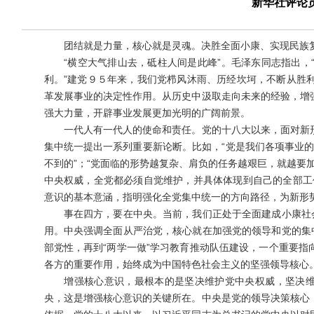
新华社评论
团结就是力量，核心就是灵魂。决胜全面小康、实现民族复
“横空大气排山去，砥柱人间是此峰”。毛泽东同志指出，
利。”建党９５年来，我们党栉风沐雨、历经坎坷，不断从胜
革发展事业的决定性作用。从历史中汲取走向未来的经验，增
强大力量，开辟事业发展更加光明的广阔前景。
一代人有一代人的使命和责任。党的十八大以来，面对新形
集中统一提出一系列重要新论断。比如，“党是我们各项事业的
不到的”；“党面临的形势越复杂、肩负的任务越艰巨，就越要加
中央权威，全党都必须自觉维护，并具体体现到自己的全部工
意识的基本意涵，指明强化全党集中统一的方向路径，为新形
事在四方，要在中央。当前，我们正处于全面建成小康社会
用。中央强调全面从严治党，核心就在加强党的领导和党的集
部党性，再到“两学一做”学习教育推动队伍建设，一个重要
各方的重要作用，始终成为中国特色社会主义的坚强领导核心
增强核心意识，最根本的是坚决维护党中央权威，坚决维护
央，这是增强核心意识的关键所在。中央是党的领导决策核心