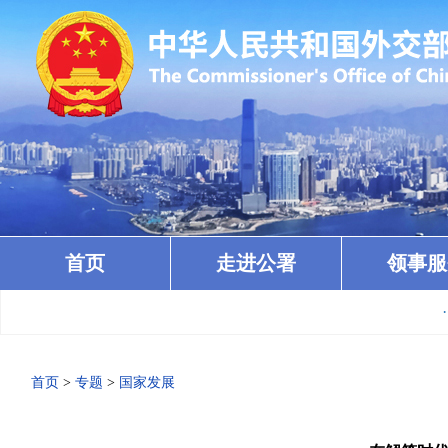
首页
走进公署
领事服
· 
首页
>
专题
>
国家发展