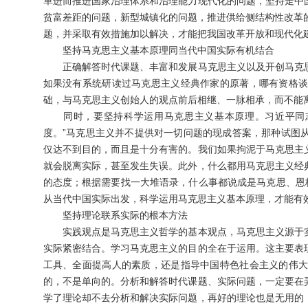
革进而推进国家治理体系和治理能力现代化的问题，坚持走中
贫富差距的问题，新型城镇化的问题，推进供给侧结构性改革
题，并采取有效措施加以解决，才能把我国改革开放和现代化
坚持马克思主义基本原理同当代中国实际有机结合
正确解答时代课题、丰富和发展马克思主义以及开创马克思
如果没有系统研读过马克思主义经典作家的原著，哪有资格
础，与马克思主义创始人的观点前后相继、一脉相承，而不能
同时，要坚持科学运用马克思主义基本原理。习近平同志
度。”马克思主义并不提供对一切问题的现成答案，那种试图
仅达不到目的，而且是十分有害的。我们如果拘泥于马克思主
就会脱离实际，甚至发生失误。此外，什么都用马克思主义经
的态度；根据需要找一大堆语录，什么事都说成是马克思、恩
从当代中国实际出发，科学运用马克思主义基本原理，才能有效
坚持理论联系实际的根本方法
实践观点是马克思主义哲学的基本观点，马克思主义源于实
实际紧密结合。学习马克思主义的目的全在于运用。这主要表
工具、全面提高人的素质，还是指导中国特色社会主义的伟
的，不是单向的。分析和解答时代课题、实际问题，一定要在
学了理论却不去分析和解决实际问题，再好的理论也是无用的