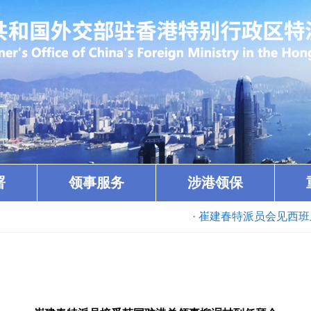
署
领事服务
涉港领保
· 崔建春特派员会见西班牙驻港总领