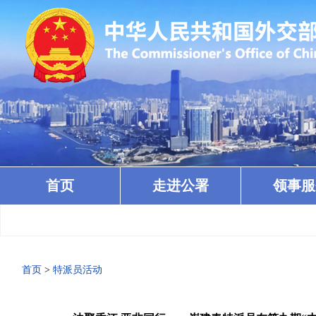
首页
走进公署
领事服
·
首页
>
特派员活动