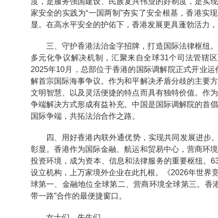
度，是服务强国建设、民族复兴伟业的好制度，是实
家安全的实践为“一国两制”夯实了安全根基，香港实
显。在高水平安全的护佑下，香港发展更具蓬勃活力，
三、守护香港法治金字招牌，打造国际法律枢纽
多元化争议解决机制，汇聚来自全球31个司法管辖
2025年10月，总部位于香港的国际调解院正式开业运
解首宗国际海事争议。作为和平解决矛盾分歧的主要
文明智慧、以及灵活便捷的特点而具有独特价值。作
争端解决方式形成有益补充。中国是国际调解院的首
国际争端，共拓法治合作之路。
四、用好香港内联外通优势，实现共同发展进步。
彰显。香港作为国际金融、航运和贸易中心，营商环
投资环境，成为资本、信息和法律服务的重要枢纽。6
设立机构，上万家境外企业在此扎根。《2026年世
球第一、金融地位全球第二、营商环境全球第三。香
带一路”合作的最便捷窗口。
女士们，先生们，