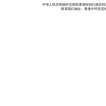
中华人民共和国外交部驻香港特别行政区特派员公署 版
联系我们地址：香港中环坚尼地道42号 