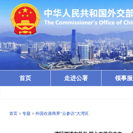
首页
走进公署
领事服
首页
>
专题
>
外国在港商界“云参访”大湾区