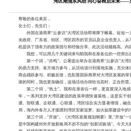
湾区潮涌东风劲 同心奋楫启未来——
尊敬的各位来宾，
女士们，先生们：
外国在港商界“云参访”大湾区活动即将降下帷幕。短短一
央政府、广东省、特区、湾区四市的官员以及企业负责人，从
机提供了强有力的政策指引和经验分享。此次活动规格高、内
我想，可以用几个关键词来勾勒我和在座各位的一些突出
第一个词，“共鸣”。公署提出举办在港商界“云参访”大
的鼎力支持。各方倾力参与，从活动设计到落地实施，充分体
商会踊跃参与、积极反馈，也彰显国际商界对大湾区发展的举
谢的同时，我也更加确信，这场活动办得恰当其时、正合所需
第二个词，“热土”。我和在座各位一样，更直观深入地
年，一系列支持大湾区建设的政策举措快速落地，这是实干
通、智联通、企联通、心联通，湾区综合实力显著增强，融
局，海内外各方人才接踵到湾区安家追梦。如火如荼建设中的
第三个词，“开放”。《大湾区发展规划纲要》里,“开放”
是中国构建对外开放新格局不折不扣的“创新试验场”。今天