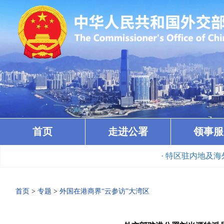
首页
走进公署
领事服
· 特区驻内地及海外经贸
首页
>
专题
>
外国在港商界“云参访”大湾区