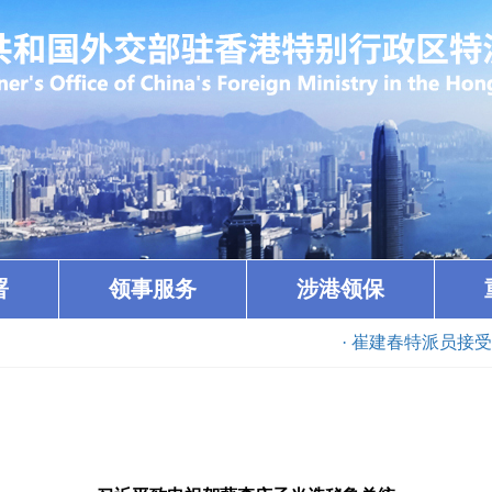
署
领事服务
涉港领保
· 崔建春特派员接受哥