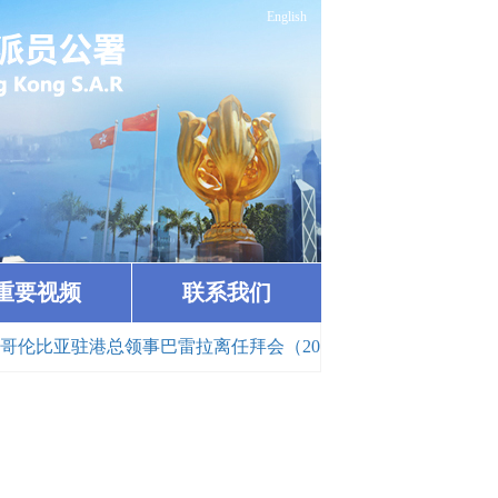
English
重要视频
联系我们
伦比亚驻港总领事巴雷拉离任拜会（2026-06-26）
· 崔建春特派