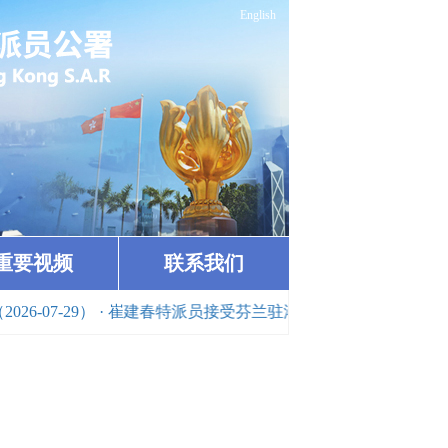
English
重要视频
联系我们
9）
· 崔建春特派员接受芬兰驻港总领事高天明离任拜会（2026-07