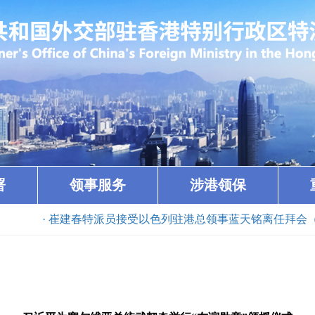
署
领事服务
涉港领保
· 崔建春特派员接受以色列驻港总领事蓝天铭离任拜会（2026-07-2