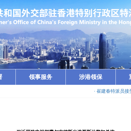
署
领事服务
涉港领保
· 崔建春特派员接受白