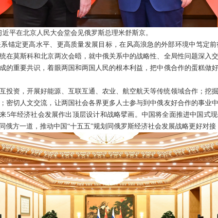
主席习近平在北京人民大会堂会见俄罗斯总理米舒斯京。
关系锚定更高水平、更高质量发展目标，在风高浪急的外部环境中笃定前
统在莫斯科和北京两次会晤，就中俄关系中的战略性、全局性问题深入
成的重要共识，着眼两国和两国人民的根本利益，把中俄合作的蛋糕做
互投资，开展好能源、互联互通、农业、航空航天等传统领域合作；挖
；密切人文交流，让两国社会各界更多人士参与到中俄友好合作的事业
未来5年经济社会发展作出顶层设计和战略擘画。中国将全面推进中国式
同俄方一道，推动中国“十五五”规划同俄罗斯经济社会发展战略更好对接