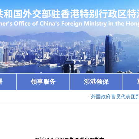
署
领事服务
涉港领保
· 外国政府官员代表团到访香港（202