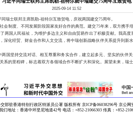
习近平同瑞士联邦主席凯勒-祖特尔就中瑞建交75周年互致贺电
2025-09-14 11:52
习近平同瑞士联邦主席凯勒-祖特尔互致贺电，庆祝两国建交75周年。
社会制度、不同发展阶段国家友好合作的典范。建交75年来，双方携手培
了两国人民福祉，为维护多边主义和自由贸易作出了积极贡献。我高度
机，深化经贸、财金合作和人文交流，将中瑞创新战略伙伴关系提升到新
中两国坚持交流对话、相互尊重和务实合作，建立起多元、坚实的伙伴关系。
关系的里程碑，标志着双方各领域合作不断扩大和深化。展望未来，瑞
驻香港特别行政区特派员公署 版权所有 京ICP备06038296号 京公网安备 1
们地址：香港中环坚尼地道42号 电话：+852-21066303 传真：+852-2106