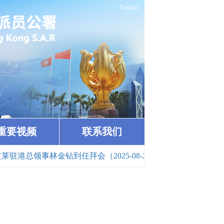
English
重要视频
联系我们
港总领事林金钻到任拜会（2025-08-29）
· 崔建春特派员接受尼