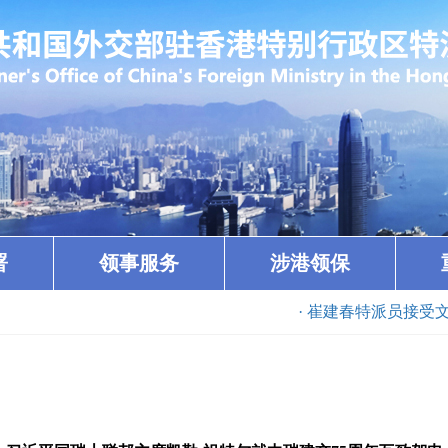
署
领事服务
涉港领保
· 崔建春特派员接受文莱驻