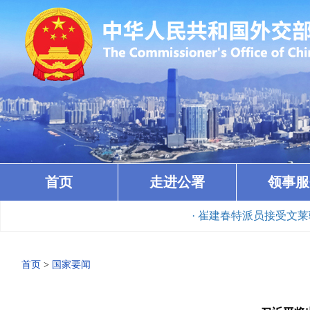
首页
走进公署
领事服
· 崔建春特派员接受文莱驻港总
首页
>
国家要闻