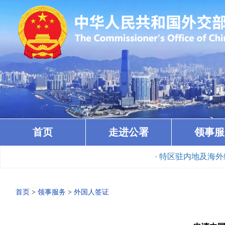
首页
走进公署
领事服
· 特区驻内地及海外经贸办
首页
>
领事服务
>
外国人签证