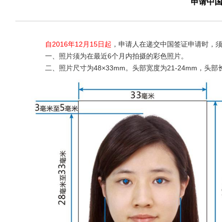
申请中
自2016年12月15日起
，申请人在递交中国签证申请时，
一、照片须为在最近6个月内拍摄的彩色照片。
二、照片尺寸为48×33mm。头部宽度为21-24mm，头部长