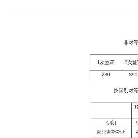
非对
1次签证
2次签
230
350
按国别对
伊朗
吉尔吉斯斯坦