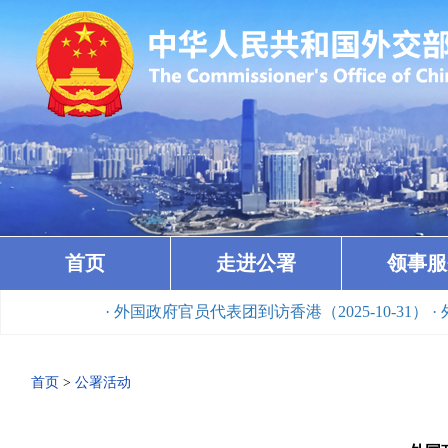
首页
走进公署
领事服
· 外国政府官员代表团到访香港（2025-10-31）
· 外
首页
>
公署活动