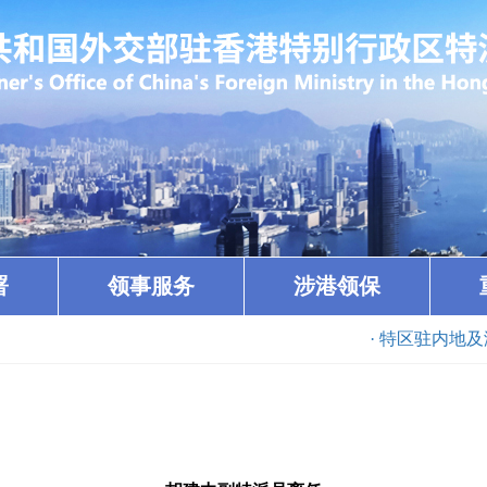
署
领事服务
涉港领保
· 特区驻内地及海外