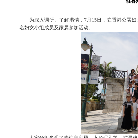
驻香
为深入调研、了解港情，7月15日，驻香港公署妇
名妇女小组成员及家属参加活动。
大家分组参观了赤柱美利楼、卜公码头等，探寻建筑