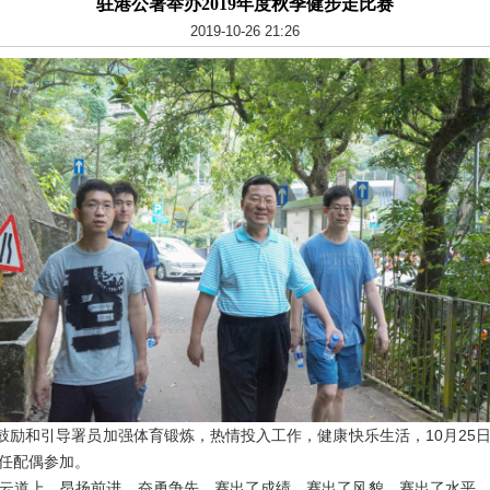
驻港公署举办2019年度秋季健步走比赛
2019-10-26 21:26
励和引导署员加强体育锻炼，热情投入工作，健康快乐生活，10月25
任配偶参加。
道上，昂扬前进、奋勇争先，赛出了成绩、赛出了风貌、赛出了水平。