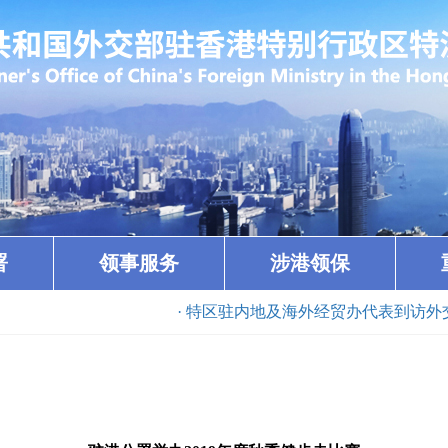
署
领事服务
涉港领保
· 特区驻内地及海外经贸办代表到访外交公署（2023-11-2