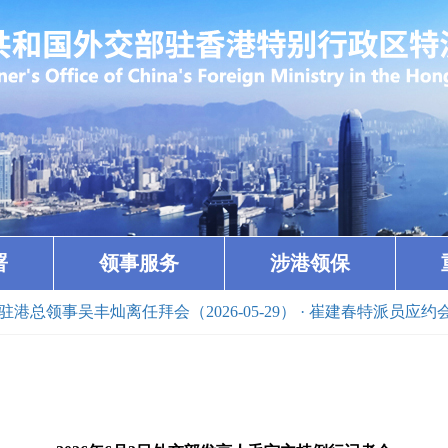
署
领事服务
涉港领保
丰灿离任拜会（2026-05-29）
· 崔建春特派员应约会见纳米比亚