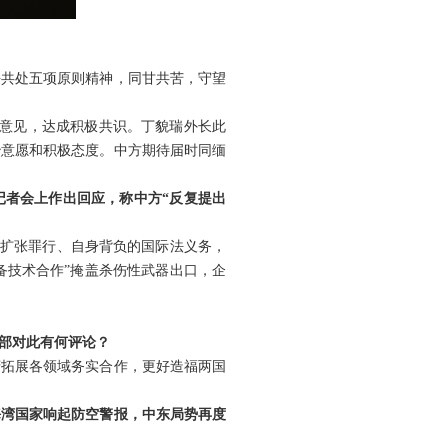
。
平共处五项原则精神，同甘共苦，守望
换意见，达成积极共识。丁貌瑞外长此
治意愿和积极态度。中方期待届时同缅
记者会上作出回应，称中方“反复提出
略扩张罪行、自身背负的国际法义务，
备技术合作”掩盖杀伤性武器出口，企
交部对此有何评论？
府拓展各领域务实合作，更好造福两国
海湾国家响起防空警报，中东局势再度