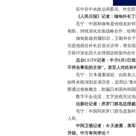
应中共中央政治局委员、外交部
《人民日报》记者：缅甸外长丁
毛宁：中国和缅甸是传统友好邻
相助，持续深化全面战略合作，给两
缅甸新政府履职后，王毅外长于
访是他就任外长后首次访华，将实现
方探讨深化四大全球倡议框架内合作
总台CGTN记者：中方6月1
不符合事实的主张”。发言人对此有
毛宁：日本避重就轻、自欺欺人
始终未能深刻反省历史，反而以“集
图通过偷换概念，欺骗日本国内和国
数字不会说谎，文字游戏无法洗
法新社记者：所罗门群岛总理威
毛宁：中国同所罗门群岛是新时
人民。
中阿卫视记者：今天凌晨，美军
升级。中方有何评论？