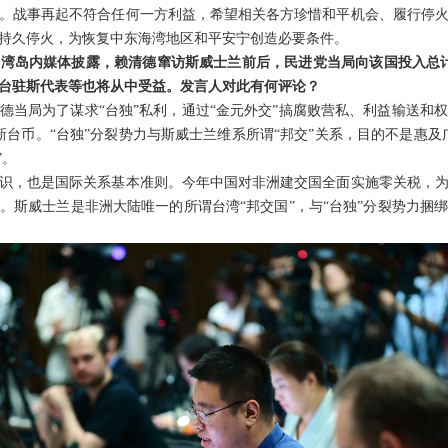
。战事再起不符合任何一方利益，希望相关各方珍惜和平机会、履行停
持久停火，为恢复中东海湾地区和平安宁创造必要条件。
湾岛内媒体披露，赖清德窜访斯威士兰前后，民进党当局向该国投入总计
台驻斯代表等也将从中受益。发言人对此有何评论？
德当局为了谋求“台独”私利，通过“金元外交”搞腐败营私、利益输送和
新台币。“台独”分裂势力与斯威士兰维系所谓“邦交”关系，目的不是惠及
”。
识，也是国际关系基本准则。今年中国对非洲建交国全面实施零关税，
。斯威士兰是非洲大陆唯一的所谓台湾“邦交国”，与“台独”分裂势力捆