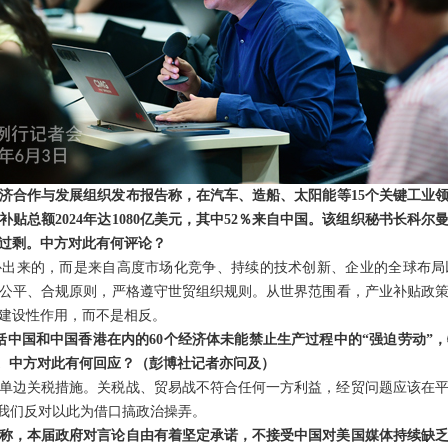
济合作与发展组织发布报告称，在汽车、造船、太阳能等15个关键工业领域
补贴总额2024年达1080亿美元，其中52％来自中国。该组织秘书长科
过剩。中方对此有何评论？
补出来的，而是来自高度市场化竞争、持续的技术创新、企业的全球布局
公平、合规原则，严格遵守世贸组织规则。从世界范围看，产业补贴政
建设性作用，而不是相反。
包括中国和中国香港在内的60个经济体未能禁止生产过程中的“强迫劳动”
关税。中方对此有何回应？（彭博社记者亦问及）
单边关税措施。关税战、贸易战不符合任何一方利益，经贸问题应该在
，我们反对以此为借口搞政治操弄。
称，本届政府对言论自由有着坚定承诺，不接受中国对美国媒体持续缺