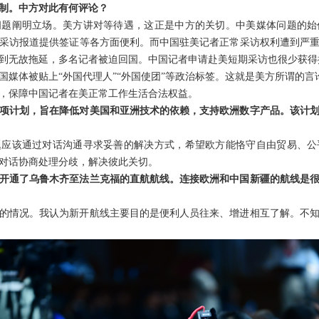
制。中方对此有何评论？
问题阐明立场。美方讲对等待遇，这正是中方的关切。中美媒体问题的始
采访报道提供签证等各方面便利。而中国驻美记者正常采访权利遭到严
到无故拖延，多名记者被迫回国。中国记者申请赴美短期采访也很少获得
国媒体被贴上“外国代理人”“外国使团”等政治标签。这就是美方所谓的言
，保障中国记者在美正常工作生活合法权益。
项计划，旨在降低对美国和亚洲技术的依赖，支持欧洲数字产品。该计
题应该通过对话沟通寻求妥善的解决方式，希望欧方能恪守自由贸易、公
对话协商处理分歧，解决彼此关切。
开通了乌鲁木齐至法兰克福的直航航线。连接欧洲和中国新疆的航线是
的情况。我认为新开航线主要目的是便利人员往来、增进相互了解。不