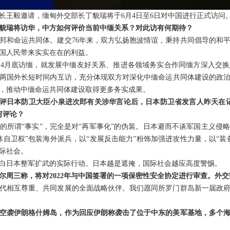
长王毅邀请，缅甸外交部长丁貌瑞将于6月4日至6日对中国进行正式访问
貌瑞将访华，中方如何评价当前中缅关系？对此访有何期待？
邦和命运共同体。建交76年来，双方弘扬胞波情谊，秉持共同倡导的和
国人民带来实实在在的利益。
4月底访缅，就发展中缅友好关系、推进各领域务实合作同缅方深入交
两国外长短时间内互访，充分体现双方对深化中缅命运共同体建设的政
，推动中缅命运共同体建设取得更多务实成果。
日批评日本防卫大臣小泉进次郎有关涉华言论后，日本防卫省发言人昨天在
何评论？
的所谓“事实”，完全是对“再军事化”的伪装。日本避而不谈军国主义侵
体自卫权”包装海外派兵，以“发展反击能力”粉饰加强进攻性力量，以“装
际社会。
白日本整军扩武的实际行动。日本越是遮掩，国际社会越应高度警惕。
尔周三称，将对2022年与中国签署的一项保密性安全协定进行审查。外
代相互尊重、共同发展的全面战略伙伴。我们愿同所罗门群岛新一届政
空袭伊朗格什姆岛，作为回应伊朗称袭击了位于中东的美军基地，多个