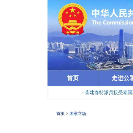
首页
走进公
· 崔建春特派员接受泰国驻港总领事吴
首页
>
国家立场