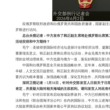
应俄罗斯联邦政府和白俄罗斯共和国政府邀请，国家副主
罗斯进行访问。
总台央视记者：中方发布了韩正副主席将赴俄罗斯出席第
活动安排和中方期待？
毛宁：圣彼得堡国际经济论坛是探讨全球经济治理、凝聚
重要现实意义。韩正副主席将出席论坛活动，并会见俄方有关
理的全球治理体系。中方也愿与俄方一道，落实好两国元首5
中国和白俄罗斯是全天候全面战略伙伴。近年来，在两国
丰硕，人文交流日益密切。韩正副主席访问期间，将同白方领
要共识为根本遵循，加强战略沟通，深化互利合作，共同推动
深圳卫视记者：5月31日，针对外交部发言人日前关于
肯定，并质疑大陆对相关海域的主权权利。请问发言人对此有
毛宁：针对日菲宣布启动海域划界谈判，中方已经阐明有
法和包括《联合国海洋法公约》在内的国际法，中方在上述海
大陆架界限应由有关国家本着公平原则以协议划定。涉及台湾