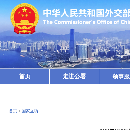
首页
走进公署
领事服
· 
首页
>
国家立场