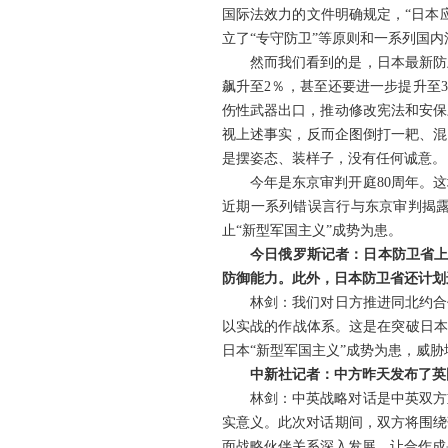
国际法效力的文件明确规定，“日本
立了“专守防卫”等原则和一系列国内
然而我们看到的是，日本最新防
飙升至2％，甚至还要进一步提升至
伤性武器出口，推动修改宪法和安保
视上述事实，反而企图倒打一耙、混
是摆姿态、装样子，没有任何诚意。
今年是东京审判开庭80周年。
近期一系列错误言行与东京审判揭
止“新型军国主义”成势为患。
今日俄罗斯记者：日本防卫省上
防御能力。此外，日本防卫省还计划
林剑：我们对日方推进同北约合
以实战的作战体系。这是在突破日本
日本“新型军国主义”成势为患，威
中新社记者：中方昨天发布了英
林剑：中英战略对话是中英双方
实意义。此次对话期间，双方将围绕
面战略伙伴关系深入发展，让合作成