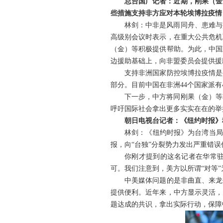
总台国广记者：近期，刚果（金
些措施支持非方应对本轮埃博拉疫情
林剑：中非是风雨同舟、患难与
高级别会议时表示，在重大公共危机
（金）等积极提供帮助。为此，中国
边援助基础上，向非盟委员会提供援
支持非洲国家防控埃博拉疫情是
部分。目前中国在非洲44个国家派有
下一步，中方将同刚果（金）等
呼吁国际社会拿出更多实实在在的举
朝日电视台记者：《纽约时报》
林剑：《纽约时报》为台湾当局
报，向“台独”分裂势力发出严重错
你刚才提到的这名记者在华常
可。我们注意到，美方以所谓“对等
中美媒体问题的是非曲直、来龙
提供便利。近年来，中方显示灵活，
题达成的共识，拿出实际行动，保障