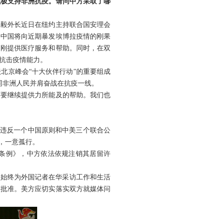
积极支持非洲抗疫。请问中方采取了哪
王毅外长近日在纽约主持联合国安理会
，中国将向近期暴发埃博拉疫情的刚果
赴刚提供医疗服务和帮助。同时，在双
抗击疫情能力。
北京峰会“十大伙伴行动”的重要组成
，同非洲人民并肩奋战在抗疫一线。
需要继续提供力所能及的帮助。我们也
重违反一个中国原则和中美三个联合公
，一意孤行。
条例》，中方依法依规注销其居留许
方始终为外国记者在华采访工作和生活
获批准。美方应切实落实双方就媒体问