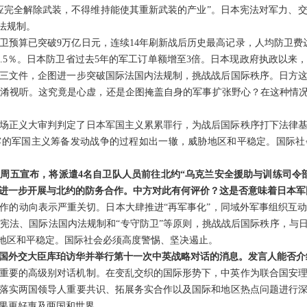
应完全解除武装，不得维持能使其重新武装的产业”。日本宪法对军力、
法规制。
卫预算已突破9万亿日元，连续14年刷新战后历史最高记录，人均防卫费达
3.5％。日本防卫省过去5年的军工订单额增至3倍。日本现政府执政以来
三文件，企图进一步突破国际法国内法规制，挑战战后国际秩序。日方
淆视听。这究竟是心虚，还是企图掩盖自身的军事扩张野心？在这种情况
这场正义大审判判定了日本军国主义累累罪行，为战后国际秩序打下法律
露的军国主义筹备发动战争的过程如出一辙，威胁地区和平稳定。国际社
周五宣布，将派遣4名自卫队人员前往北约“乌克兰安全援助与训练司令
进一步开展与北约的防务合作。中方对此有何评价？这是否意味着日本军
作的动向表示严重关切。日本大肆推进“再军事化”，同域外军事组织互
宪法、国际法国内法规制和“专守防卫”等原则，挑战战后国际秩序，与日
胁地区和平稳定。国际社会必须高度警惕、坚决遏止。
国外交大臣库珀访华并举行第十一次中英战略对话的消息。发言人能否介
重要的高级别对话机制。在变乱交织的国际形势下，中英作为联合国安
落实两国领导人重要共识、拓展务实合作以及国际和地区热点问题进行
果更好惠及两国和世界。