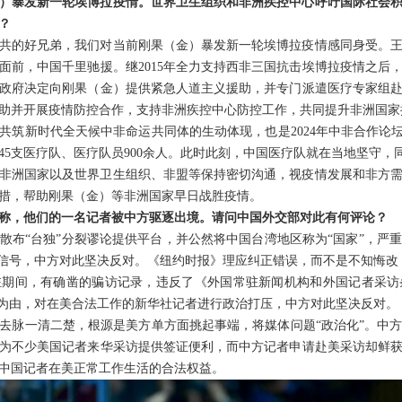
）暴发新一轮埃博拉疫情。世界卫生组织和非洲疾控中心呼吁国际社会
？
共的好兄弟，我们对当前刚果（金）暴发新一轮埃博拉疫情感同身受。
面前，中国千里驰援。继2015年全力支持西非三国抗击埃博拉疫情之后
政府决定向刚果（金）提供紧急人道主义援助，并专门派遣医疗专家组
助并开展疫情防控合作，支持非洲疾控中心防控工作，共同提升非洲国家
共筑新时代全天候中非命运共同体的生动体现，也是2024年中非合作论坛
45支医疗队、医疗队员900余人。此时此刻，中国医疗队就在当地坚守
非洲国家以及世界卫生组织、非盟等保持密切沟通，视疫情发展和非方
措，帮助刚果（金）等非洲国家早日战胜疫情。
称，他们的一名记者被中方驱逐出境。请问中国外交部对此有何评论？
散布“台独”分裂谬论提供平台，并公然将中国台湾地区称为“国家”，严
误信号，中方对此坚决反对。《纽约时报》理应纠正错误，而不是不知悔改
驻期间，有确凿的骗访记录，违反了《外国常驻新闻机构和外国记者采访
”为由，对在美合法工作的新华社记者进行政治打压，中方对此坚决反对。
去脉一清二楚，根源是美方单方面挑起事端，将媒体问题“政治化”。中
为不少美国记者来华采访提供签证便利，而中方记者申请赴美采访却鲜
中国记者在美正常工作生活的合法权益。