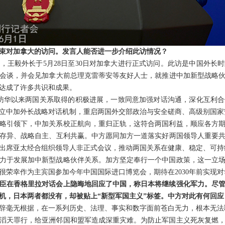
束对加拿大的访问。发言人能否进一步介绍此访情况？
，王毅外长于5月28日至30日对加拿大进行正式访问。此访是中国外长时
会谈，并会见加拿大前总理克雷蒂安等友好人士，就推进中加新型战略
达成了许多共识和成果。
访华以来两国关系取得的积极进展，一致同意加强对话沟通，深化互利
立中加外长战略对话机制，重启两国外交部政治与安全磋商、高级别国家
略引领下，中加关系校正航向，重归正轨，这符合两国利益，顺应各方
存异、战略自主、互利共赢。中方愿同加方一道落实好两国领导人重要
出席亚太经合组织领导人非正式会议，推动两国关系在健康、稳定、可持
力于发展加中新型战略伙伴关系。加方坚定奉行一个中国政策，这一立
很荣幸作为主宾国参加今年中国国际进口博览会，期待在2030年前实现对
臣在香格里拉对话会上隐晦地回应了中国，称日本将继续强化军力。尽
机，日本两者都没有，却被贴上“新型军国主义”标签。中方对此有何回应
辞毫无根据，在一系列历史、法理、事实和数字面前苍白无力，根本无法
滔天罪行，给亚洲邻国和盟军造成深重灾难。为防止军国主义死灰复燃