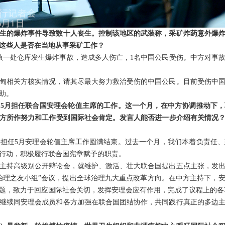
生的爆炸事件导致数十人丧生。控制该地区的武装称，采矿炸药意外爆
这些人是否在当地从事采矿工作？
坎镇一处仓库发生爆炸事故，造成多人伤亡，1名中国公民受伤。中方对事
甸相关方核实情况，请其尽最大努力救治受伤的中国公民。目前受伤中
助。
5月担任联合国安理会轮值主席的工作。这一个月，在中方协调推动下
方所作努力和工作受到国际社会肯定。发言人能否进一步介绍有关情况
担任5月安理会轮值主席工作圆满结束。过去一个月，我们本着负责任
行动，积极履行联合国宪章赋予的职责。
主持高级别公开辩论会，就维护、激活、壮大联合国提出五点主张，发
治理之友小组”会议，提出全球治理九大重点改革方向。在中方主持下，
题，致力于回应国际社会关切，发挥安理会应有作用，完成了议程上的各
继续同安理会成员和各方加强在联合国团结协作，共同践行真正的多边