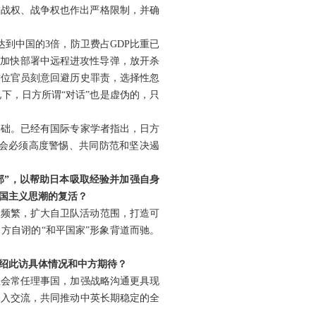
交战权、战争权也作出严格限制，并确
到中国的3倍，防卫费占GDP比重已
，加快部署中远程进攻性导弹，放开杀
这位官员刻意回避历史罪责，选择性忽
下，日方所谓“对话”也是虚伪的，只
基础。已经有国际专家学者指出，日方
会必须高度警惕、共同防范和坚决遏
部”，以帮助日本吸取经验并加强自身
国主义思潮的复活？
动频繁，扩大自卫队活动范围，打造可
方自诩的“和平国家”形象背道而驰。
绍此访具体情况和中方期待？
理会常任理事国，加强战略沟通更具现
深入交流，共同推动中英长期稳定的全