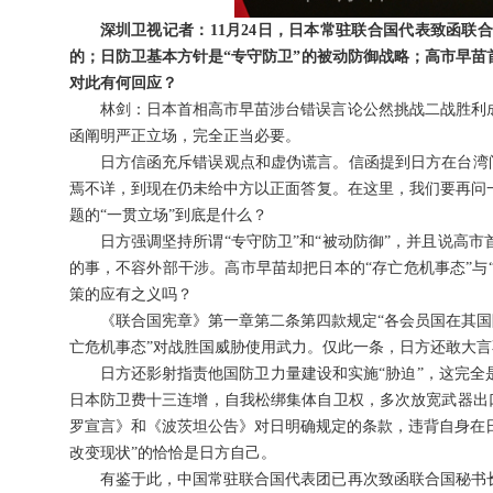
深圳卫视记者：11月24日，日本常驻联合国代表致函
的；日防卫基本方针是“专守防卫”的被动防御战略；高市早
对此有何回应？
林剑：日本首相高市早苗涉台错误言论公然挑战二战胜利
函阐明严正立场，完全正当必要。
日方信函充斥错误观点和虚伪谎言。信函提到日方在台湾问
焉不详，到现在仍未给中方以正面答复。在这里，我们要再问
题的“一贯立场”到底是什么？
日方强调坚持所谓“专守防卫”和“被动防御”，并且说高
的事，不容外部干涉。高市早苗却把日本的“存亡危机事态”与“
策的应有之义吗？
《联合国宪章》第一章第二条第四款规定“各会员国在其国
亡危机事态”对战胜国威胁使用武力。仅此一条，日方还敢大言
日方还影射指责他国防卫力量建设和实施“胁迫”，这完
日本防卫费十三连增，自我松绑集体自卫权，多次放宽武器出口
罗宣言》和《波茨坦公告》对日明确规定的条款，违背自身在日
改变现状”的恰恰是日方自己。
有鉴于此，中国常驻联合国代表团已再次致函联合国秘书