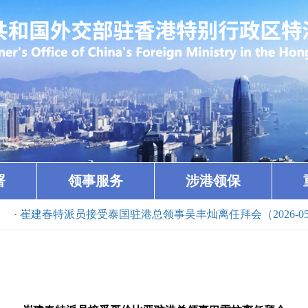
署
领事服务
涉港领保
崔建春特派员接受泰国驻港总领事吴丰灿离任拜会（2026-05-29）