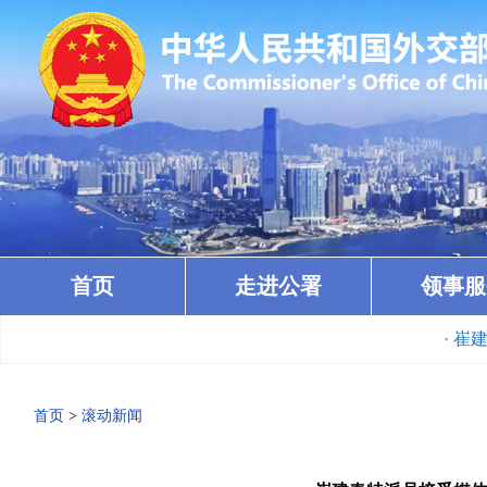
首页
走进公署
领事服
· 崔建春
首页
>
滚动新闻