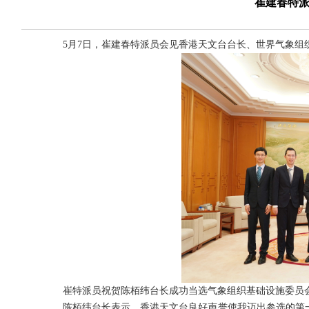
崔建春特
5月7日，崔建春特派员会见香港天文台台长、世界气象组
崔特派员祝贺陈栢纬台长成功当选气象组织基础设施委员
陈栢纬台长表示，香港天文台良好声誉使我迈出参选的第