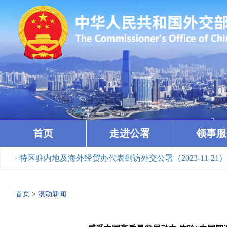
首页
走进公署
领事服
· 特区驻内地及海外经贸办代表到访外交公署（2023-11-21）
· 
首页
>
滚动新闻